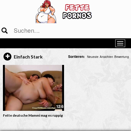
Sortieren:
Einfach Stark
Neueste
Ansichten
Bewertung
12:6
Fette deutsche Mammi mag es ruppig